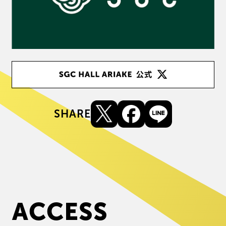
SHARE
A
C
C
E
S
S