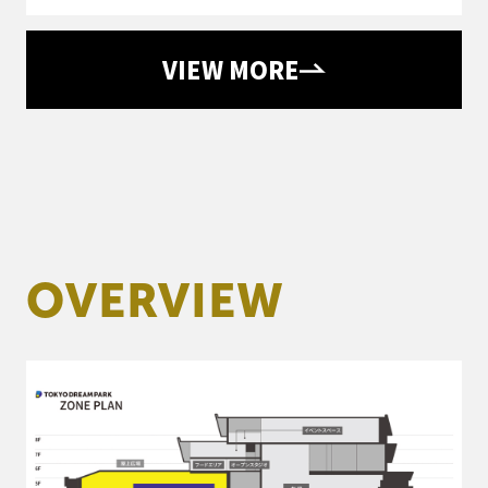
VIEW MORE
O
V
E
R
V
I
E
W