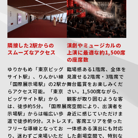
隣接した2駅からの
演劇やミュージカルの
スムーズなアクセス
上演に
最適な約1,500席
の座席数
ゆりかもめ「東京ビッグ
臨場感ある1階席、全体を
サイト駅」、りんかい線
見渡せる2階席・3階席で
「国際展示場駅」の2駅か
舞台鑑賞をお楽しみくだ
らアクセス可能。「東京
さい。1,500席ながら、
ビッグサイト駅」から
観客が取り囲むような客
は、徒歩約5分。「国際展
席空間により、出演者を
示場駅」からは幅広い歩
身近に感じていただけま
道で徒歩約9分。ストレス
す。客席エリアを使った
フリーな導線となってお
一体感ある演出にも対応
り、迷わずご来場いただ
した劇場空間で、特別な