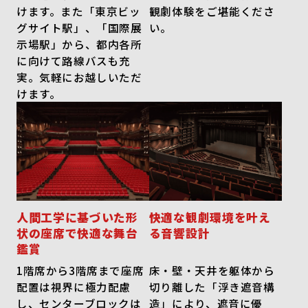
けます。また「東京ビッ
観劇体験をご堪能くださ
グサイト駅」、「国際展
い。
示場駅」から、都内各所
に向けて路線バスも充
実。気軽にお越しいただ
けます。
人間工学に基づいた形
快適な観劇環境を叶え
状の座席で快適な舞台
る音響設計
鑑賞
1階席から3階席まで座席
床・壁・天井を躯体から
配置は視界に極力配慮
切り離した「浮き遮音構
し、センターブロックは
造」により、遮音に優