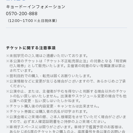
キョードーインフォメーション
0570-200-888
（12:00〜17:00 ※土日祝休業）
チケットに関する注意事項
※未就学児のご入場はご遠慮いただいております。
※本公演のチケットは「チケット不正転売禁止法」の対象となる「特定興
行入場券」として販売いたします。主催者の同意のない有償譲渡は禁止
されています。
※営利目的での購入・転売は固くお断りいたします。
※公演情報などに変更が生じる場合がございますので、あらかじめご了承
ください。
※公演中止、または、主催者がやむを得ないと判断する場合以外のチケッ
トの払い戻しはいたしません。出演者やスケジュール変更の場合でも他
公演への変更・払い戻しはいたしかねます。
※チケット購入後の内容変更・キャンセルは出来ません。
※チケット券面には購入者の氏名が印字されます。
※公演会場にご来場の際、ご本人様確認をさせていただく場合がございま
すので、必ず本人確認証明書をご持参の上ご来場ください。
※車椅子スペースには限りがございます。車椅子で鑑賞予定のお客様は、
あらかじめS席のチケットをご購入の上、座席番号を各公演のお問い合