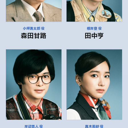
小坪清太郎 役
根岸登 役
森田甘路
田中亨
岸辺悠人 役
真木莉紗 役