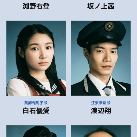
渕野右登
坂ノ上茜
薬師寺薬子 役
江東修吾 役
白石優愛
渡辺翔