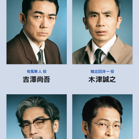
有馬隼人 役
鴨志田洋一 役
吉澤尚吾
木津誠之