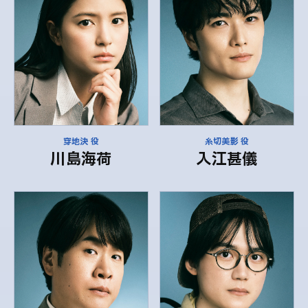
穿地決 役
糸切美影 役
川島海荷
入江甚儀