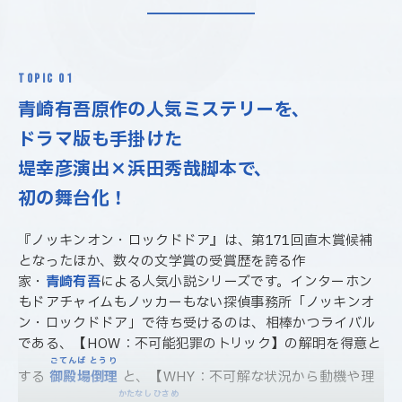
TOPIC 01
青崎有吾原作の⼈気ミステリーを、
ドラマ版も手掛けた
堤幸彦演出×浜田秀哉脚本で、
初の舞台化！
『ノッキンオン・ロックドドア』は、第171回直木賞候補
となったほか、数々の文学賞の受賞歴を誇る作
家・
青崎有吾
による人気小説シリーズです。インターホン
もドアチャイムもノッカーもない探偵事務所「ノッキンオ
ン・ロックドドア」で待ち受けるのは、相棒かつライバル
である、【HOW：不可能犯罪のトリック】の解明を得意と
ごてんば とうり
する
御殿場倒理
と、【WHY：不可解な状況から動機や理
かたなし ひさめ