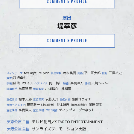
COMMENT & PROFILE
演出
堤幸彦
COMMENT & PROFILE
fox capture plan
茂木英興
平山正太郎
三澤裕史
メインテーマ
音楽監督
美術
照明
渡邉卓也
音響
藤崎コウイチ
岡田智江
髙橋洋人
広崎うらん
衣裳
ヘアメイク
映像
振付
松森望宏
川畑信介 林和宏
演出助手
舞台監督
榎本太郎
伊藤大介
藤崎コウイチ
宣伝美術
宣伝写真
宣伝衣裳
豊福浩一
谷本雄志
岡田智江
（上田竜也）
（川島如恵留）
宣伝ヘアメイク
髙橋洋人
ディップス・プラネット
宣伝映像
宣伝広報・WEB制作
テレビ朝日／STARTO ENTERTAINMENT
東京公演 主催
サンライズプロモーション大阪
大阪公演 主催