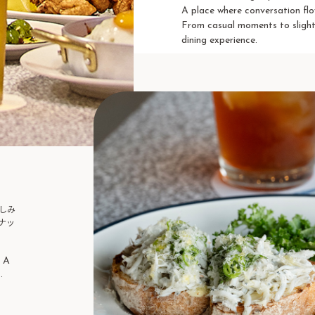
A place where conversation flo
From casual moments to slight
dining experience.
しみ
ナッ
. A
.