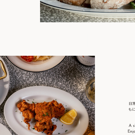
日
も
A s
Enj