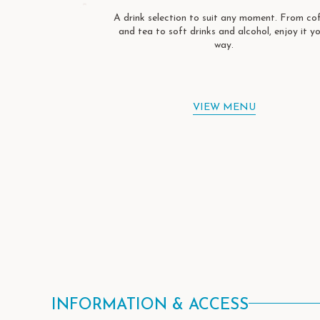
A drink selection to suit any moment. From co
and tea to soft drinks and alcohol, enjoy it y
way.
VIEW MENU
INFORMATION & ACCESS