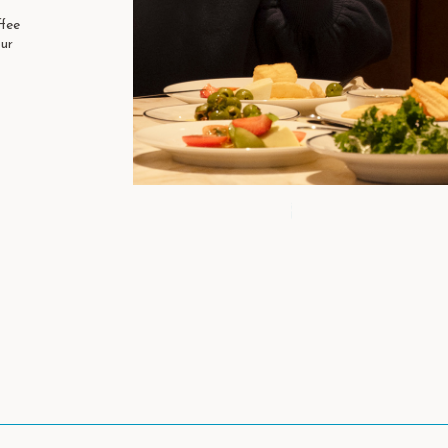
ffee
our