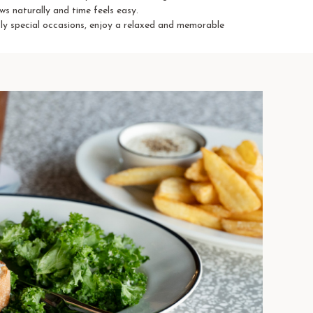
ws naturally and time feels easy.
ly special occasions, enjoy a relaxed and memorable