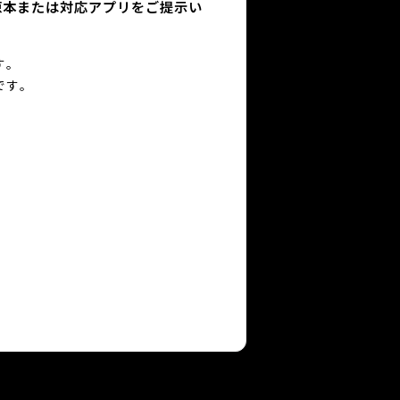
原本または対応アプリをご提示い
す｡
です｡